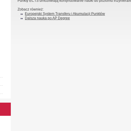
Punkty ECTS umożliwiają kontynuowanie nauki do poziomu inżyniera/lic
Zobacz również:
Europejski System Transferu i Akumulacji Punktów
Dalsza nauka po AP Degree