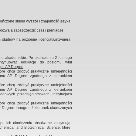
ończone studia wyższe i znajomość języka
pozwala zaoszczędzić czas i pieniądze.
udiów na poziomie licencjata/inżyniera
nie akademickie. Po ukończeniu 2 letniego
tynuować edukację do poziomu tytuł
e po AP Degree
,
które chcą zdobyć praktyczne umiejętności
mu AP Degree zgodnego z kierunkiem
które chcą zdobyć praktyczne umiejętności
mu AP Degree zgodnego z kierunkiem
dowych przedsiębiorstwach, instytucjach
które chcą zdobyć praktyczne umiejętności
Degree innego niż kierunek ukończonych
 po ich ukończeniu absolwenci otrzymują
Chemical and Biotechnical Science, które