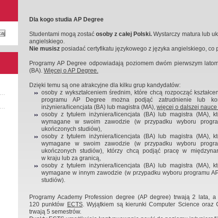
Dla kogo studia AP Degree
Studentami mogą zostać
osoby z całej Polski.
Wystarczy matura lub uk
angielskiego.
Nie musisz
posiadać certyfikatu językowego z języka angielskiego, co 
Programy AP Degree odpowiadają poziomem dwóm pierwszym latom st
(BA).
Więcej o AP Degree.
Dzięki temu są one atrakcyjne dla kilku grup kandydatów:
osoby z wykształceniem średnim, które chcą rozpocząć kształce
programu AP Degree można podjąć zatrudnienie lub kon
inżyniera/licencjata (BA) lub magistra (MA),
więcej o dalszej nauc
osoby z tytułem inżyniera/licencjata (BA) lub magistra (MA), 
wymagane w swoim zawodzie (w przypadku wyboru progra
ukończonych studiów),
osoby z tytułem inżyniera/licencjata (BA) lub magistra (MA), 
wymagane w swoim zawodzie (w przypadku wyboru progra
ukończonych studiów), którzy chcą podjąć pracę w międzynaro
w kraju lub za granicą,
osoby z tytułem inżyniera/licencjata (BA) lub magistra (MA), 
wymagane w innym zawodzie (w przypadku wyboru programu AP 
studiów).
Programy Academy Profession degree (AP degree) trwają 2 lata, a
120 punktów
ECTS
. Wyjątkiem są kierunki Computer Science oraz 
trwają 5 semestrów.