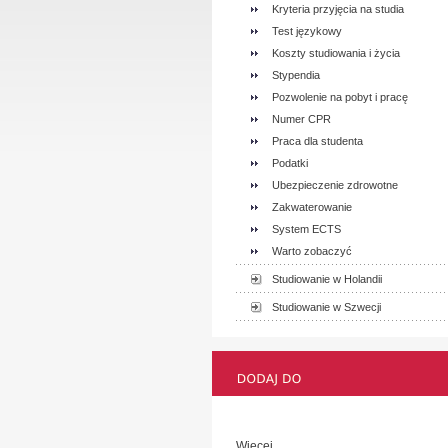
Kryteria przyjęcia na studia
Test językowy
Koszty studiowania i życia
Stypendia
Pozwolenie na pobyt i pracę
Numer CPR
Praca dla studenta
Podatki
Ubezpieczenie zdrowotne
Zakwaterowanie
System ECTS
Warto zobaczyć
Studiowanie w Holandii
Studiowanie w Szwecji
Więcej