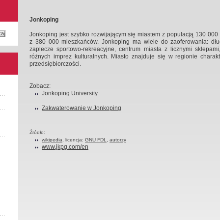
Jonkoping
Jonkoping jest szybko rozwijającym się miastem z populacją 130 000
z 380 000 mieszkańców. Jonkoping ma wiele do zaoferowania: długi
zaplecze sportowo-rekreacyjne, centrum miasta z licznymi sklepami,
różnych imprez kulturalnych. Miasto znajduje się w regionie chara
przedsiębiorczości.
Zobacz:
Jonkoping University
Zakwaterowanie w Jonkoping
Źródło:
wikipedia
, licencja:
GNU FDL
,
autorzy
www.jkpg.com/en